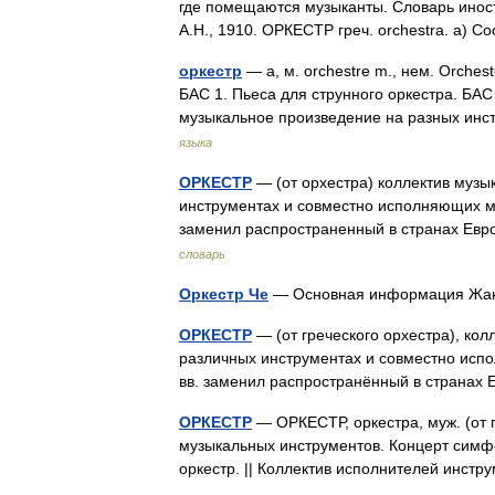
где помещаются музыканты. Словарь иност
А.Н., 1910. ОРКЕСТР греч. orchestra. а) 
оркестр
— а, м. orchestre m., нем. Orches
БАС 1. Пьеса для струнного оркестра. БАС
музыкальное произведение на разных ин
языка
ОРКЕСТР
— (от орхестра) коллектив музы
инструментах и совместно исполняющих му
заменил распространенный в странах Ев
словарь
Оркестр Че
— Основная информация Ж
ОРКЕСТР
— (от греческого орхестра), кол
различных инструментах и совместно исп
вв. заменил распространённый в страна
ОРКЕСТР
— ОРКЕСТР, оркестра, муж. (от г
музыкальных инструментов. Концерт симфо
оркестр. || Коллектив исполнителей инс