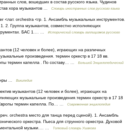
ранных слов, вошедших в состав русского языка. Чудинов
Состав хора музыкантов …
Словарь иностранных слов русского языка
ter <лат. orchestra <гр. 1. Ансамбль музыкальных инструментов.
 1. 2. Группа музыкантов, совместно исполняющих
струментах. БАС 1.… …
Исторический словарь галлицизмов русского
кантов (12 человек и более), играющих на различных
зыкальные произведения. термин оркестр в 17 18 вв.
ропы термин капелла . По составу… …
Большой Энциклопедический
анры …
Википедия
лектив музыкантов (12 человек и более), играющих на
олняющих музыкальные произведения.термин оркестр в 17 18
х Европы термин капелла. По… …
Современная энциклопедия
реч. orchestra место для танца перед сценой). 1. Ансамбль
нического оркестра. Пьеса для струнного оркестра. Духовой
трументальной музыки.… …
Толковый словарь Ушакова