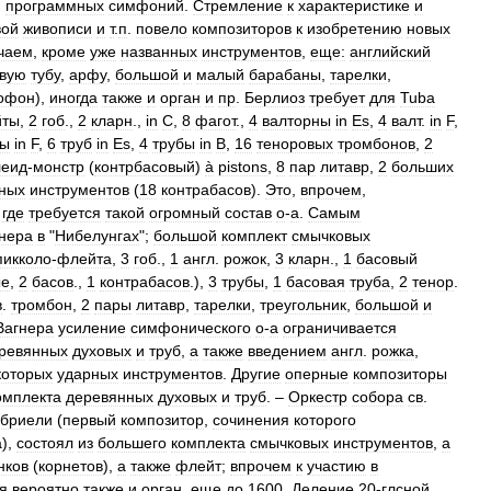
.
программных
симфоний
.
Стремление
к
характеристике
и
вой
живописи
и
т
.
п
.
повело
композиторов
к
изобретению
новых
чаем
,
кроме
уже
названных
инструментов
,
еще:
английский
вую
тубу
,
арфу
,
большой
и
малый
барабаны
,
тарелки
,
офон
),
иногда
также
и
орган
и
пр
.
Берлиоз
требует
для
Tuba
йты
,
2
гоб
.,
2
кларн
.,
in
C
,
8
фагот
.,
4
валторны
in
Es
,
4
валт
.
in
F
,
бы
in
F
,
6
труб
in
Es
,
4
трубы
in
B
,
16
теноровых
тромбонов
,
2
леид
-
монстр
(
контрбасовый
)
à
pistons
,
8
пар
литавр
,
2
больших
нных
инструментов
(
18
контрабасов
).
Это
,
впрочем
,
,
где
требуется
такой
огромный
состав
о
-
а
.
Самым
нера
в
"
Нибелунгах
";
большой
комплект
смычковых
пикколо
-
флейта
,
3
гоб
.,
1
англ
.
рожок
,
3
кларн
.,
1
басовый
ые
,
2
басов
.,
1
контрабасов
.),
3
трубы
,
1
басовая
труба
,
2
тенор
.
в
.
тромбон
,
2
пары
литавр
,
тарелки
,
треугольник
,
большой
и
Вагнера
усиление
симфонического
о
-
а
ограничивается
ревянных
духовых
и
труб
,
а
также
введением
англ
.
рожка
,
которых
ударных
инструментов
.
Другие
оперные
композиторы
омплекта
деревянных
духовых
и
труб
. –
Оркестр
собора
св
.
абриели
(
первый
композитор
,
сочинения
которого
а
),
состоял
из
большего
комплекта
смычковых
инструментов
,
а
нков
(
корнетов
),
а
также
флейт
;
впрочем
к
участию
в
я
вероятно
также
и
орган
,
еще
до
1600
.
Деление
20
-
глсной