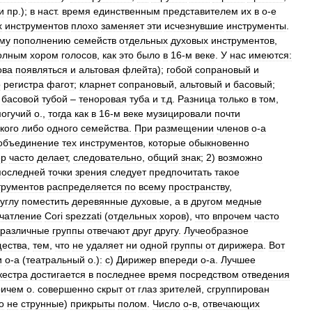
и
пр
.);
в
наст
.
время
единственным
представителем
их
в
о
-
е
х
инструментов
плохо
заменяет
эти
исчезнувшие
инструменты
.
му
пополнению
семейств
отдельных
духовых
инструментов
,
олным
хором
голосов
,
как
это
было
в
16
-
м
веке
.
У
нас
имеются:
ова
появляться
и
альтовая
флейта
);
гобой
сопрановый
и
о
регистра
фагот
;
кларнет
сопрановый
,
альтовый
и
басовый
;
басовой
тубой
–
теноровая
туба
и
т
.
д
.
Разница
только
в
том
,
огучий
о
.,
тогда
как
в
16
-
м
веке
музицировали
почти
кого
либо
одного
семейства
.
При
размещении
членов
о
-
а
объединение
тех
инструментов
,
которые
обыкновенно
ер
часто
делает
,
следовательно
,
общий
знак
;
2
)
возможно
последней
точки
зрения
следует
предпочитать
такое
трументов
распределяется
по
всему
пространству
,
углу
поместить
деревянные
духовые
,
а
в
другом
медные
чатление
Cori
spezzati
(
отдельных
хоров
),
что
впрочем
часто
различные
группы
отвечают
друг
другу
.
Лучеобразное
ества
,
тем
,
что
не
удаляет
ни
одной
группы
от
дирижера
.
Вот
и
о
-
а
(
театральный
о
.)
:
с
)
Дирижер
впереди
о
-
а
.
Лучшее
кестра
достигается
в
последнее
время
посредством
отведения
ричем
о
.
совершенно
скрыт
от
глаз
зрителей
,
сгруппирован
о
не
струнные
)
прикрыты
полом
.
Число
о
-
в
,
отвечающих