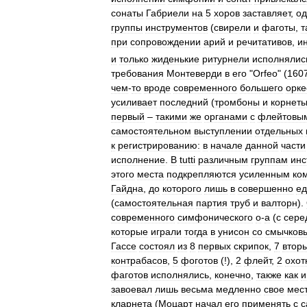
сонаты
Габриели
на
5
хоров
заставляет
,
од
группы
инструментов
(
свирели
и
фаготы
,
т
при
сопровождении
арий
и
речитативов
,
и
и
только
жиденькие
ритурнели
исполнялис
требования
Монтеверди
в
его
"
Orfeo
" (
160
чем
-
то
вроде
современного
большего
орке
усиливает
последний
(
тромбоны
и
корнет
первый
–
такими
же
органами
с
флейтовы
самостоятельном
выступлении
отдельных
к
регистрированию:
в
начале
данной
части
исполнение
.
В
tutti
различным
группам
инс
этого
места
подкрепляются
усиленным
ко
Гайдна
,
до
которого
лишь
в
совершенно
ед
(
самостоятельная
партия
труб
и
валторн
).
современного
симфонического
о
-
а
(
с
сере
которые
играли
тогда
в
унисон
со
смычков
Гассе
состоял
из
8
первых
скрипок
,
7
втор
контрабасов
,
5
фоготов
(!),
2
флейт
,
2
охот
фаготов
исполнялись
,
конечно
,
также
как
и
завоевал
лишь
весьма
медленно
свое
мес
кларнета
(
Моцарт
начал
его
применять
с
с