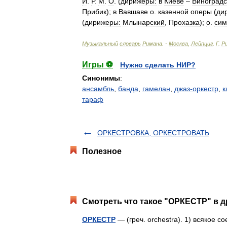
И
.
Р
.
М
.
О
. (
дирижеры:
в
Киеве
–
Виноградс
Прибик
);
в
Вавшаве
о
.
казенной
оперы
(
ди
(
дирижеры:
Млынарский
,
Прохазка
);
о
.
си
Музыкальный
словарь
Римана
. -
Москва
,
Лейпциг
.
Г
.
Р
Игры ⚽
Нужно сделать НИР?
Синонимы
:
ансамбль
,
банда
,
гамелан
,
джаз-оркестр
,
к
тараф
ОРКЕСТРОВКА, ОРКЕСТРОВАТЬ
Полезное
Смотреть что такое "ОРКЕСТР" в д
ОРКЕСТР
— (греч. orchestra). 1) всякое с