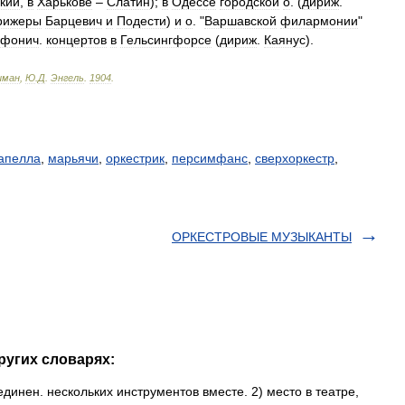
кий
,
в
Харькове
–
Слатин
);
в
Одессе
городской
о
. (
дириж
.
рижеры
Барцевич
и
Подести
)
и
о
. "
Варшавской
филармонии
"
мфонич
.
концертов
в
Гельсингфорсе
(
дириж
.
Каянус
).
иман
,
Ю
.
Д
.
Энгель
.
1904
.
апелла
,
марьячи
,
оркестрик
,
персимфанс
,
сверхоркестр
,
ОРКЕСТРОВЫЕ МУЗЫКАНТЫ
ругих словарях:
оединен. нескольких инструментов вместе. 2) место в театре,