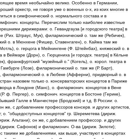
тоящее
время
необычайно
велико
.
Особенно
в
Германии
,
ороший
оркестр
,
не
говоря
уже
о
военных
о
-
х
,
из
коих
многие
в
титься
в
симфонический
о
.
нормального
состава
и
в
имфонич
.
концерты
.
Перечислим
только
наиболее
известные
ерешними
дирижерами:
о
.
Гевандгауза
[
и
городского
театра
]
в
не
(
Рих
.
Штраус
,
Мук
),
филармонический
о
.
там
же
(
Ребичек
),
кий
о
.
в
Мюнхене
(
Фишер
,
Ставенгаген
),
о
.
Кайма
там
же
Мотль
),
о
.
герцога
в
Мейнингене
(
Ф
.
Штейнбах
),
княжеский
о
.
в
а
в
Веймаре
(
Дорн
),
о
.
Гюрцениха
[
и
городск
.
театра
]
в
Кёльне
ек
),
франкфуртский
"
музейный
о
." (
Когель
),
о
.
корол
.
театра
в
Гамбурге
(
Лозе
),
филармонический
о
.
там
же
(
Р
.
Барт
),
),
филармонический
о
.
в
Любеке
(
Афферни
),
придворный
о
.
в
стран
назовем
только
о
.
консерваторских
концертов
в
Париже
ворца
в
Лондоне
(
Манс
),
о
.
филармонич
.
концертов
в
Вене
(
Р
.
ф
.
Пергер
),
о
.
симфонич
.
концертов
в
Бостоне
(
Герике
),
бывший
Галле
в
Манчестере
(
Бродский
)
и
т
.
д
.
В
России:
о
.
он
же
,
с
добавлением
профессоров
консерв
.
и
других
артистов
,
О
;
о
. "
общедоступных
концертов
"
гр
.
Шереметева
(
дириж
.
ириж
.
Альтани
);
он
же
,
с
добавлением
профессор
.
и
других
 (
дириж
.
Сафонов
)
и
филармонич
.
О
-
ва
(
дириж
.
Зилоти
);
с
такими
же
добавлениями
,
как
выше
,
участвуют
в
концертах