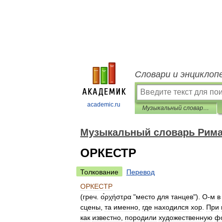
Словари и энциклоп
academic.ru
Музыкальный словарь Римана
Музыкальный словарь Рим
ОРКЕСТР
Толкование
Перевод
ОРКЕСТР
(
греч
.
ο̉ρχήστρα
"
место
для
танцев
").
О
-
м
в
сцены
,
та
именно
,
где
находился
хор
.
При
как
известно
,
породили
художественную
ф