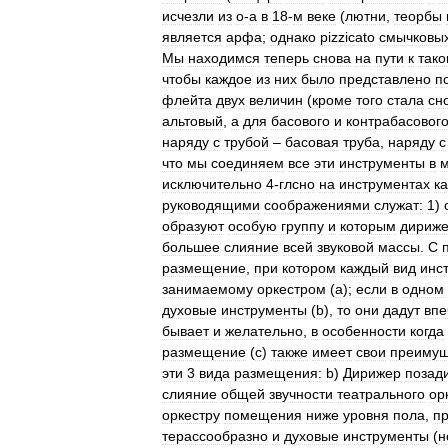
исчезли
из
о
-
а
в
18
-
м
веке
(
лютни
,
теорбы
является
арфа
;
однако
pizzicato
смычковы
Мы
находимся
теперь
снова
на
пути
к
тако
чтобы
каждое
из
них
было
представлено
п
флейта
двух
величин
(
кроме
того
стала
сн
альтовый
,
а
для
басового
и
контрабасовог
наряду
с
трубой
–
басовая
труба
,
наряду
с
что
мы
соединяем
все
эти
инструменты
в
м
исключительно
4
-
глсно
на
инструментах
ка
руководящими
соображениями
служат:
1
)
образуют
особую
группу
и
которым
дириж
большее
слияние
всей
звуковой
массы
.
С
размещение
,
при
котором
каждый
вид
инс
занимаемому
оркестром
(
а
);
если
в
одном
духовые
инструменты
(
b
),
то
они
дадут
впе
бывает
и
желательно
,
в
особенности
когда
размещение
(
с
)
также
имеет
свои
преимущ
эти
3
вида
размещения:
b
)
Дирижер
позад
слияние
общей
звучности
театрального
ор
оркестру
помещения
ниже
уровня
пола
,
п
терассообразно
и
духовые
инструменты
(
н