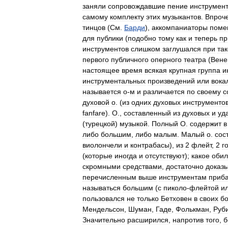
заняли
сопровождавшие
пение
инструмен
самому
комплекту
этих
музыкантов
.
Впроч
тинцов
(
См
.
Барди
),
аккомпаниаторы
поме
для
публики
(
подобно
тому
как
и
теперь
пр
инструментов
слишком
заглушался
при
та
первого
публичного
оперного
театра
(
Вене
настоящее
время
всякая
крупная
группа
и
инструментальных
произведений
или
вока
называется
о
-
м
и
различается
по
своему
с
духовой
о
. (
из
одних
духовых
инструменто
fanfare
).
О
.,
составленный
из
духовых
и
уд
(
турецкой
)
музыкой
.
Полный
О
.
содержит
в
либо
большим
,
либо
малым
.
Малый
о
.
сос
виолончели
и
контрабасы
),
из
2
флейт
,
2
г
(
которые
иногда
и
отсутствуют
);
какое
обил
скромными
средствами
,
достаточно
доказ
перечисленным
выше
инструментам
приба
называться
большим
(
с
пиколо
-
флейтой
и
пользовался
не
только
Бетховен
в
своих
б
Мендельсон
,
Шуман
,
Гаде
,
Фолькман
,
Руб
Значительно
расширился
,
напротив
того
,
б