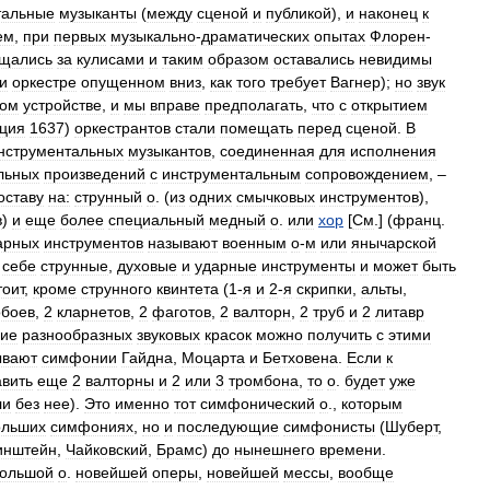
тальные
музыканты
(
между
сценой
и
публикой
),
и
наконец
к
ем
,
при
первых
музыкально
-
драматических
опытах
Флорен
-
щались
за
кулисами
и
таким
образом
оставались
невидимы
и
оркестре
опущенном
вниз
,
как
того
требует
Вагнер
);
но
звук
ком
устройстве
,
и
мы
вправе
предполагать
,
что
с
открытием
ция
1637
)
оркестрантов
стали
помещать
перед
сценой
.
В
нструментальных
музыкантов
,
соединенная
для
исполнения
льных
произведений
с
инструментальным
сопровождением
, –
оставу
на:
струнный
о
. (
из
одних
смычковых
инструментов
),
в
)
и
еще
более
специальный
медный
о
.
или
хор
[
См
.] (
франц
.
арных
инструментов
называют
военным
о
-
м
или
янычарской
себе
струнные
,
духовые
и
ударные
инструменты
и
может
быть
тоит
,
кроме
струнного
квинтета
(
1
-
я
и
2
-
я
скрипки
,
альты
,
обоев
,
2
кларнетов
,
2
фаготов
,
2
валторн
,
2
труб
и
2
литавр
ие
разнообразных
звуковых
красок
можно
получить
с
этими
ывают
симфонии
Гайдна
,
Моцарта
и
Бетховена
.
Если
к
вить
еще
2
валторны
и
2
или
3
тромбона
,
то
о
.
будет
уже
ли
без
нее
).
Это
именно
тот
симфонический
о
.,
которым
ольших
симфониях
,
но
и
последующие
симфонисты
(
Шуберт
,
инштейн
,
Чайковский
,
Брамс
)
до
нынешнего
времени
.
ольшой
о
.
новейшей
оперы
,
новейшей
мессы
,
вообще