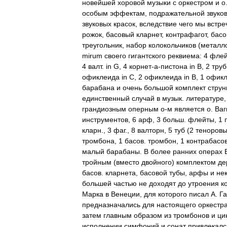
новейшей
хоровой
музыки
с
оркестром
и
о
особым
эффектам
,
подражательной
звуко
звуковых
красок
,
вследствие
чего
мы
встре
рожок
,
басовый
кларнет
,
контрафагот
,
басо
треугольник
,
набор
колокольчиков
(
металл
mirum
своего
гигантского
реквиема:
4
фле
4
валт
.
in
G
,
4
корнет
-
а
-
пистона
in
B
,
2
тру
офиклеида
in
C
,
2
офиклеида
in
B
,
1
офик
барабана
и
очень
большой
комплект
стру
единственный
случай
в
музык
.
литературе
грандиозным
оперным
о
-
м
является
о
.
Ваг
инструментов
,
6
арф
,
3
больш
.
флейты
,
1
кларн
.,
3
фаг
.,
8
валторн
,
5
туб
(
2
теноров
тромбона
,
1
басов
.
тромбон
,
1
контрабасо
малый
барабаны
.
В
более
ранних
операх
тройным
(
вместо
двойного
)
комплектом
де
басов
.
кларнета
,
басовой
тубы
,
арфы
и
не
большей
частью
не
доходят
до
утроения
к
Марка
в
Венеции
,
для
которого
писал
А
.
Г
предназначались
для
настоящего
оркестр
затем
главным
образом
из
тромбонов
и
ци
исполнении
симфоний
и
сонат
привлекалс