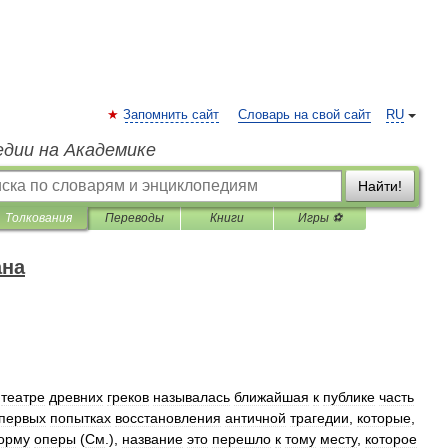
Запомнить сайт
Словарь на свой сайт
RU
едии на Академике
Найти!
Толкования
Переводы
Книги
Игры ⚽
ана
театре
древних
греков
называлась
ближайшая
к
публике
часть
первых
попытках
восстановления
античной
трагедии
,
которые
,
орму
оперы
(
См
.),
название
это
перешло
к
тому
месту
,
которое