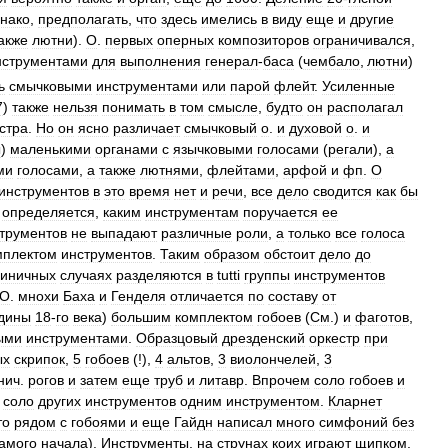
нако
,
предполагать
,
что
здесь
имелись
в
виду
еще
и
другие
акже
лютни
).
О
.
первых
оперных
композиторов
ограничивался
,
нструментами
для
выполнения
генерал
-
баса
(
чембало
,
лютни
)
ь
смычковыми
инструментами
или
парой
флейт
.
Усиленные
7
)
также
нельзя
понимать
в
том
смысле
,
будто
он
располагал
стра
.
Но
он
ясно
различает
смычковый
о
.
и
духовой
о
.
и
ы
)
маленькими
органами
с
язычковыми
голосами
(
регали
),
а
ми
голосами
,
а
также
лютнями
,
флейтами
,
арфой
и
фп
.
О
инструментов
в
это
время
нет
и
речи
,
все
дело
сводится
как
бы
определяется
,
каким
инструментам
поручается
ее
трументов
не
выпадают
различные
роли
,
а
только
все
голоса
мплектом
инструментов
.
Таким
образом
обстоит
дело
до
иничных
случаях
разделяются
в
tutti
группы
инструментов
О
.
мнохи
Баха
и
Генделя
отличается
по
составу
от
дины
18
-
го
века
)
большим
комплектом
гобоев
(
См
.)
и
фаготов
,
ыми
инструментами
.
Образцовый
дрезденский
оркестр
при
ых
скрипок
,
5
гобоев
(!),
4
альтов
,
3
виолончелей
,
3
нич
.
рогов
и
затем
еще
труб
и
литавр
.
Впрочем
соло
гобоев
и
соло
других
инструментов
одним
инструментом
.
Кларнет
то
рядом
с
гобоями
и
еще
Гайдн
написал
много
симфоний
без
амого
начала
).
Инструменты
,
на
струнах
коих
играют
щипком
,